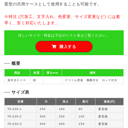
置型の汎用ケースとして使用することも可能です。
※特注 (穴加工、文字入れ、色変更、サイズ変更など) には素
早く、安く対応いたします。
詳しいサイズ・料金は下記のリスト表をご覧ください。
購入する
概要
部品
材質
厚さmm
備考
扉付きケース
鉄
クリーム塗装 蝶番付き ロック付き
サイズ表
型番
巾
高さ
奥行
価格(円)
TK-230-1
250
180
80
要見積
TK-230-2
300
250
100
要見積
TK-230-3
400
300
150
要見積