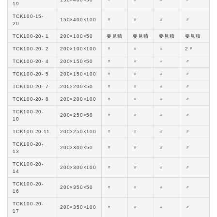
19
TCK100-15-
150×400×100
〃
〃
〃
〃
20
TCK100-20- 1
200×100×50
要見積
要見積
要見積
要見積
TCK100-20- 2
200×100×100
〃
〃
〃
2〃
TCK100-20- 4
200×150×50
〃
〃
〃
〃
TCK100-20- 5
200×150×100
〃
〃
〃
〃
TCK100-20- 7
200×200×50
〃
〃
〃
〃
TCK100-20- 8
200×200×100
〃
〃
〃
〃
TCK100-20-
200×250×50
〃
〃
〃
〃
10
TCK100-20-11
200×250×100
〃
〃
〃
〃
TCK100-20-
200×300×50
〃
〃
〃
〃
13
TCK100-20-
200×300×100
〃
〃
〃
〃
14
TCK100-20-
200×350×50
〃
〃
〃
〃
16
TCK100-20-
200×350×100
〃
〃
〃
〃
17