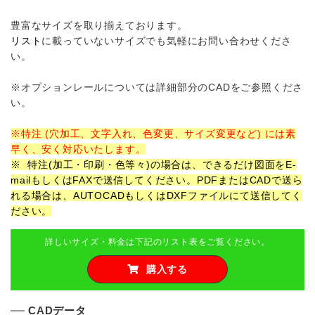
豊富なサイズを取り揃えております。
リスト
に載っていないサイズでも気軽にお問い合わせくださ
い。
※オプションレールについては詳細部分のCADをご参照くださ
い。
※特注 (穴加工、文字入れ、色変更、サイズ変更など) には素
早く、安く対応いたします。
※ 特注(加工・印刷・色等々)の場合は、できるだけ図面を
E-
mail
もしくは
FAX
で送信してください。PDFまたは
CADで送ら
れる場合は、
AUTOCAD
もしくは
DXFファイル
にて送信してく
ださい。
詳しいサイズ・料金は下記のリスト表をご覧ください。
購入する
CADデータ