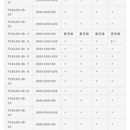
250×350×100
〃
〃
〃
〃
17
TCK100-25-
250×400×50
〃
〃
〃
〃
19
TCK100-25-
250×400×100
〃
〃
〃
〃
20
TCK100-30- 1
300×100×50
要見積
要見積
要見積
要見積
TCK100-30- 2
300×100×100
〃
〃
〃
2〃
TCK100-30- 4
300×150×50
〃
〃
〃
〃
TCK100-30- 5
300×150×100
〃
〃
〃
〃
TCK100-30- 7
300×200×50
〃
〃
〃
〃
TCK100-30- 8
300×200×100
〃
〃
〃
〃
TCK100-30-
300×250×50
〃
〃
〃
〃
10
TCK100-30-11
300×250×100
〃
〃
〃
〃
TCK100-30-
300×300×50
〃
〃
〃
〃
13
TCK100-30-
300×300×100
〃
〃
〃
〃
14
TCK100-30-
300×350×50
〃
〃
〃
〃
16