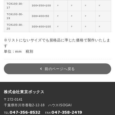
TCK100-30-
300×350×100
〃
〃
〃
〃
17
TCK100-30-
300×400×50
〃
〃
〃
〃
19
TCK100-30-
300×400×100
〃
〃
〃
〃
20
※リストにないサイズでも規格品に準じた価格で製作いたしま
す
単位：mm 税別
前のページへ戻る
株式会社東京ボックス
〒272-0141
千葉県市川市香取2-12-18 ハウスISOGAI
047-356-8532
047-358-2419
TEL.
FAX.