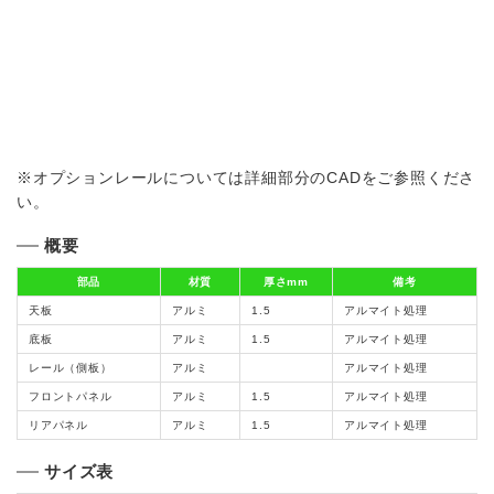
※オプションレールについては詳細部分のCADをご参照くださ
い。
概要
部品
材質
厚さmm
備考
天板
アルミ
1.5
アルマイト処理
底板
アルミ
1.5
アルマイト処理
レール（側板）
アルミ
アルマイト処理
フロントパネル
アルミ
1.5
アルマイト処理
リアパネル
アルミ
1.5
アルマイト処理
サイズ表