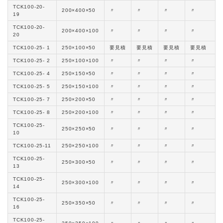
TCK100-20-
200×400×50
〃
〃
〃
〃
19
TCK100-20-
200×400×100
〃
〃
〃
〃
20
TCK100-25- 1
250×100×50
要見積
要見積
要見積
要見積
TCK100-25- 2
250×100×100
〃
〃
〃
〃
TCK100-25- 4
250×150×50
〃
〃
〃
〃
TCK100-25- 5
250×150×100
〃
〃
〃
〃
TCK100-25- 7
250×200×50
〃
〃
〃
〃
TCK100-25- 8
250×200×100
〃
〃
〃
〃
TCK100-25-
250×250×50
〃
〃
〃
〃
10
TCK100-25-11
250×250×100
〃
〃
〃
〃
TCK100-25-
250×300×50
〃
〃
〃
〃
13
TCK100-25-
250×300×100
〃
〃
〃
〃
14
TCK100-25-
250×350×50
〃
〃
〃
〃
16
TCK100-25-