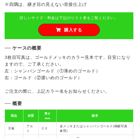
※四隅は、継ぎ目の見えない溶接仕上げ
詳しいサイズ・料金は下記のリスト表をご覧ください。
購入する
ケースの概要
3枚目写真は、ゴールドメッキのカラー見本です。目安になり
ますので、ご了承ください。
左：シャンパンゴールド（①薄めのゴールド）
右：ゴールド（②濃いめのゴールド）
ご注文の際に、上記カラー名をお知らせください。
概要
厚さ
部品
材質
備考
mm
アル
金メッキまたはシャンパンゴールド(掲載写真
天板
2.0
ミ
参照)