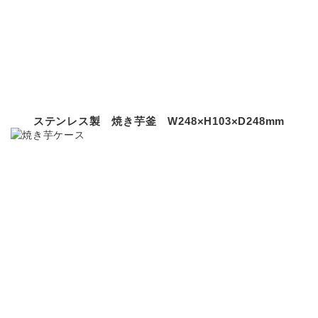
ステンレス製 焼き芋釜 W248×H103×D248mm